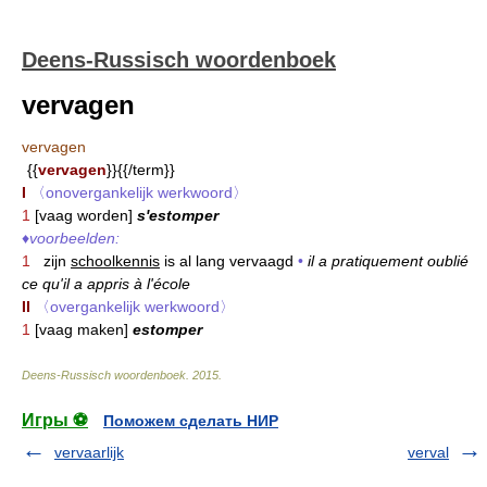
Deens-Russisch woordenboek
vervagen
vervagen
{{
vervagen
}}{{/term}}
I
〈onovergankelijk werkwoord〉
1
[vaag worden]
s'estomper
♦
voorbeelden:
1
zijn
schoolkennis
is al lang vervaagd
•
il a pratiquement oublié
ce qu'il a appris à l'école
II
〈overgankelijk werkwoord〉
1
[vaag maken]
estomper
Deens-Russisch woordenboek
.
2015
.
Игры ⚽
Поможем сделать НИР
vervaarlijk
verval