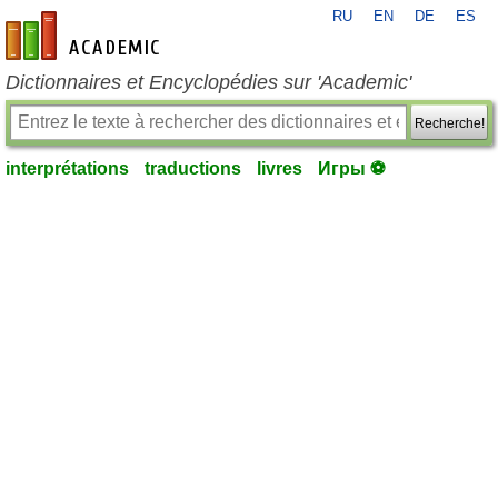
RU
EN
DE
ES
fr-academic.com
Dictionnaires et Encyclopédies sur 'Academic'
Recherche!
interprétations
traductions
livres
Игры ⚽